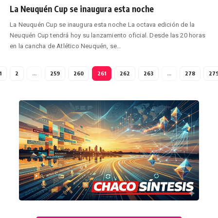
La Neuquén Cup se inaugura esta noche
La Neuquén Cup se inaugura esta noche La octava edición de la
Neuquén Cup tendrá hoy su lanzamiento oficial. Desde las 20 horas
en la cancha de Atlético Neuquén, se
…
1
2
…
259
260
261
262
263
…
278
27