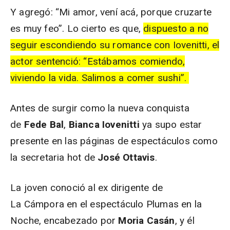
Y agregó: “Mi amor, vení acá, porque cruzarte
es muy feo”. Lo cierto es que,
dispuesto a no
seguir escondiendo su romance con
Iovenitti
, el
actor sentenció: “Estábamos comiendo,
viviendo la vida. Salimos a comer
sushi
”.
Antes de surgir como la nueva conquista
de
Fede Bal
,
Bianca Iovenitti
ya supo estar
presente en las páginas de espectáculos como
la secretaria hot de
José Ottavis
.
La joven conoció al ex dirigente de
La Cámpora en el espectáculo Plumas en la
Noche, encabezado por
Moria Casán
, y él