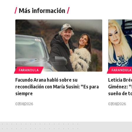
Más información
FARANDULA
FARANDULA
Facundo Arana habló sobre su
Leticia Bré
reconciliación con María Susini: “Es para
Giménez: “E
siempre
sueño de to
07/08/2026
07/08/2026