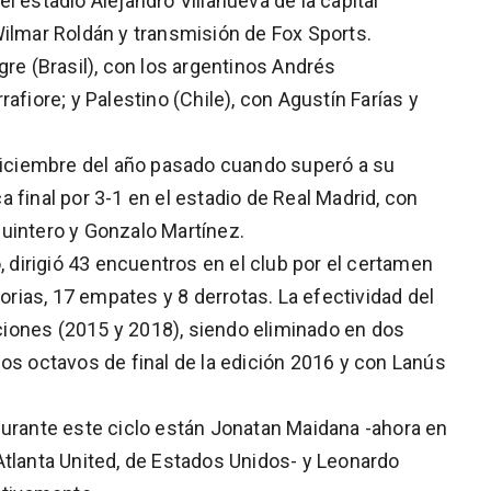
l estadio Alejandro Villanueva de la capital
Wilmar Roldán y transmisión de Fox Sports.
gre (Brasil), con los argentinos Andrés
afiore; y Palestino (Chile), con Agustín Farías y
ciembre del año pasado cuando superó a su
ica final por 3-1 en el estadio de Real Madrid, con
uintero y Gonzalo Martínez.
, dirigió 43 encuentros en el club por el certamen
torias, 17 empates y 8 derrotas. La efectividad del
iones (2015 y 2018), siendo eliminado en dos
os octavos de final de la edición 2016 y con Lanús
durante este ciclo están Jonatan Maidana -ahora en
Atlanta United, de Estados Unidos- y Leonardo