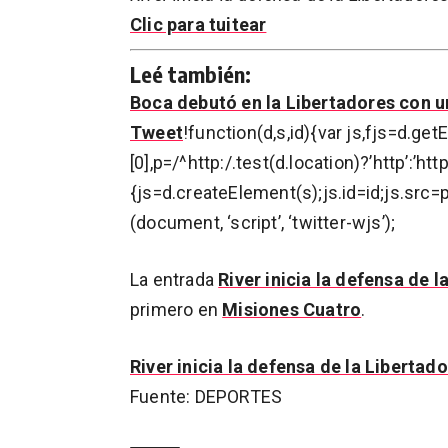
Clic para tuitear
Leé también:
Boca debutó en la Libertadores con 
Tweet
!function(d,s,id){var js,fjs=d.
[0],p=/^http:/.test(d.location)?’http’:’ht
{js=d.createElement(s);js.id=id;js.src=p
(document, ‘script’, ‘twitter-wjs’);
La entrada
River inicia la defensa de 
primero en
Misiones Cuatro
.
River inicia la defensa de la Libertad
Fuente: DEPORTES