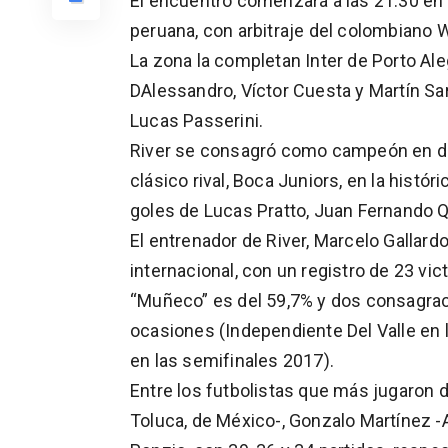
El encuentro comenzará a las 21.30 en e
peruana, con arbitraje del colombiano 
La zona la completan Inter de Porto Ale
DAlessandro, Víctor Cuesta y Martín Sarr
Lucas Passerini.
River se consagró como campeón en di
clásico rival, Boca Juniors, en la histór
goles de Lucas Pratto, Juan Fernando Q
El entrenador de River, Marcelo Gallardo
internacional, con un registro de 23 vic
“Muñeco” es del 59,7% y dos consagrac
ocasiones (Independiente Del Valle en l
en las semifinales 2017).
Entre los futbolistas que más jugaron 
Toluca, de México-, Gonzalo Martínez -