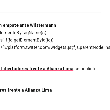
un empate ante Wilstermann
getElementsByTagName(s)
tps’;if(!d.getElementById(id))
+’://platform.twitter.com/widgets.js’;fjs.parentNode.ins
la Libertadores frente a Alianza Lima
se publicó
ores frente a Alianza Lima