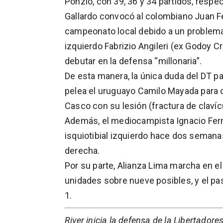
Ponzio, con 39, 36 y 34 partidos, respe
Gallardo convocó al colombiano Juan Fer
campeonato local debido a un problema p
izquierdo Fabrizio Angileri (ex Godoy 
debutar en la defensa “millonaria”.
De esta manera, la única duda del DT pa
pelea el uruguayo Camilo Mayada para c
Casco con su lesión (fractura de clavícu
Además, el mediocampista Ignacio Fern
isquiotibial izquierdo hace dos semanas
derecha.
Por su parte, Alianza Lima marcha en el
unidades sobre nueve posibles, y el pa
1.
River inicia la defensa de la Libertadore