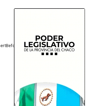
ertBefore(js,fjs);}}