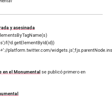
mental
urada y asesinada
getElementsByTagName(s)
tps’;if(!d.getElementById(id))
+’://platform.twitter.com/widgets.js’;fjs.parentNode.ins
te en el Monumental
se publicó primero en
onumental