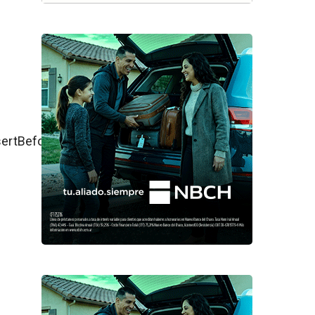
ertBefore(js,fjs);}}