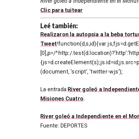
River goleó a Independiente en el Monu
Clic para tuitear
Leé también:
Realizaron la autopsia a la beba tort
Tweet
!function(d,s,id){var js,fjs=d.
[0],p=/^http:/.test(d.location)?’http’:’ht
{js=d.createElement(s);js.id=id;js.src=p
(document, ‘script’, ‘twitter-wjs’);
La entrada
River goleó a Independien
Misiones Cuatro
.
River goleó a Independiente en el M
Fuente: DEPORTES