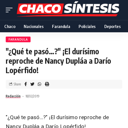
Chaco
Nacionales
Farandula
Policiales
Deportes
FARANDULA
"¿Qué te pasó…?" ¡El durísimo
reproche de Nancy Dupláa a Darío
Lopérfido!
Share
Redacción
18/02/2019
"¿Qué te pasó…?" ¡El durísimo reproche de
Nancy Dupláa a Darío Lopérfido!