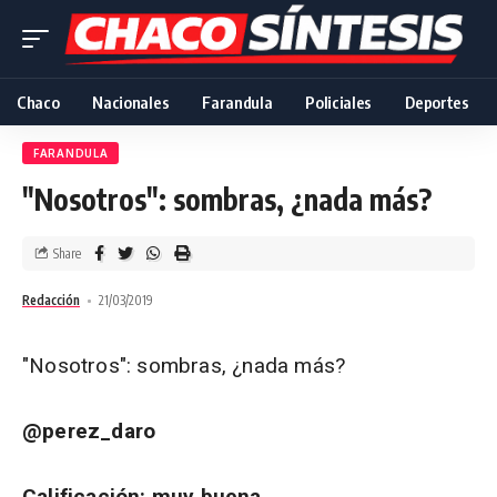
Chaco
Nacionales
Farandula
Policiales
Deportes
FARANDULA
"Nosotros": sombras, ¿nada más?
Share
Redacción
21/03/2019
"Nosotros": sombras, ¿nada más?
@perez_daro
Calificación: muy buena