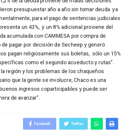
51,2% de la deuda proviene de malas decisiones
pudieron presupuestar año a año sin tomar deuda ya
entalmente, para el pago de sentencias judiciales
epresenta un 43%, y un 8% adicional proviene del
deuda acumulada con CAMMESA por compra de
o de pagar por decisión de Secheep y generó
rios pagan religiosamente sus boletas, sólo un 15%
específicas como el segundo acueducto y rutas”.
 la región y los problemas de los chaqueños
sario que la gente se involucre, Chaco es una
e buenos ingresos coparticipables y puede ser
anera de avanzar”.
Facebook
Twitter