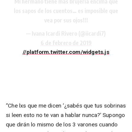
Mi hermano tiene mas brujería encima que
los sapos de los cuentos… es imposible que
vea por sus ojos!!!
— Ivana Icardi Rivero (@iicardi7)
6 de febrero de 2019
//platform.twitter.com/widgets.js
“Che lxs que me dicen ‘¿sabés que tus sobrinas
si leen esto no te van a hablar nunca?’ Supongo
que dirán lo mismo de los 3 varones cuando