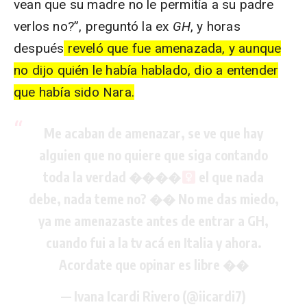
vean que su madre no le permitía a su padre
verlos no?”, preguntó la ex
GH
, y horas
después
reveló que fue amenazada, y aunque
no dijo quién le había hablado, dio a entender
que había sido
Nara
.
Me acaban de amenazar, se ve que hay
alguien que no quiere que siga contando
toda la verdad ����‍
el que nada
debe, nada teme no? �� No me das miedo,
ya me amenazaste antes de entrar a GH,
cuando fui a la tv acá en Italia y ahora.
Acordate que opinar es libre ��
— Ivana Icardi Rivero (@iicardi7)