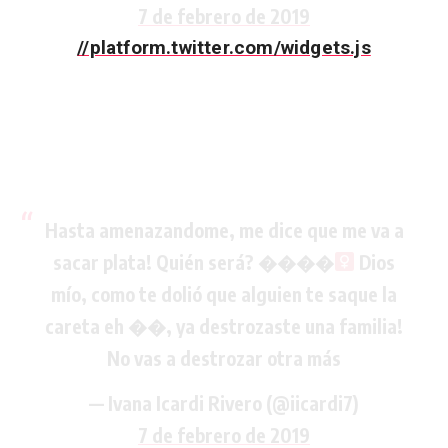
7 de febrero de 2019
//platform.twitter.com/widgets.js
Hasta amenazandome, me dice que me va a
sacar plata! Quién será? ����‍
Dios
mío, como te dolió que alguien te saque la
careta eh ��, ya destrozaste una familia!
No vas a destrozar otra más
— Ivana Icardi Rivero (@iicardi7)
7 de febrero de 2019