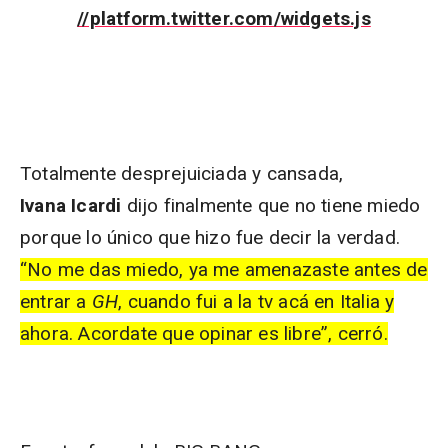
//platform.twitter.com/widgets.js
Totalmente desprejuiciada y cansada,
Ivana Icardi
dijo finalmente que no tiene miedo
porque lo único que hizo fue decir la verdad.
“No me das miedo, ya me amenazaste antes de
entrar a
GH
, cuando fui a la tv acá en Italia y
ahora.
Acordate
que opinar es libre”, cerró.