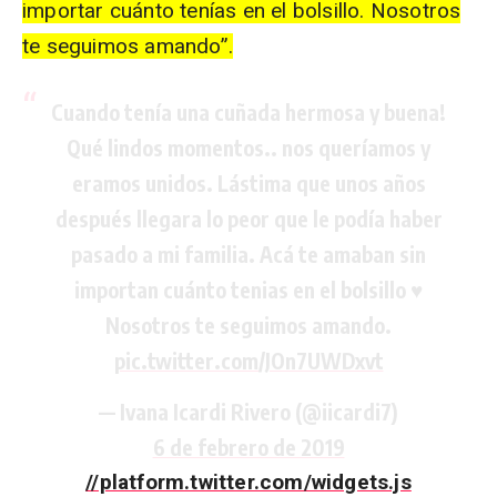
importar cuánto tenías en el bolsillo. Nosotros
te seguimos amando”.
Cuando tenía una cuñada hermosa y buena!
Qué lindos momentos.. nos queríamos y
eramos unidos. Lástima que unos años
después llegara lo peor que le podía haber
pasado a mi familia. Acá te amaban sin
importan cuánto tenias en el bolsillo ♥️
Nosotros te seguimos amando.
pic.twitter.com/JOn7UWDxvt
— Ivana Icardi Rivero (@iicardi7)
6 de febrero de 2019
//platform.twitter.com/widgets.js