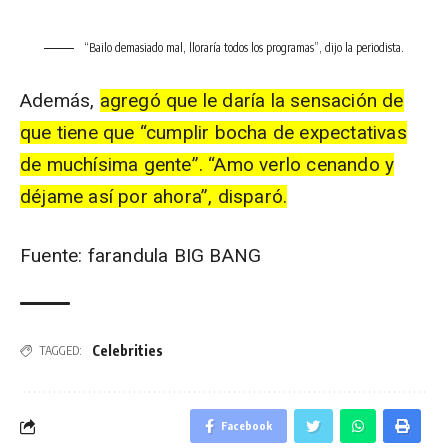
“Bailo demasiado mal, lloraría todos los programas”, dijo la periodista.
Además,
agregó que le daría la sensación de
que tiene que “cumplir bocha de expectativas
de muchísima gente”. “Amo verlo cenando y
déjame así por ahora”, disparó.
Fuente: farandula BIG BANG
Celebrities
TAGGED:
Facebook