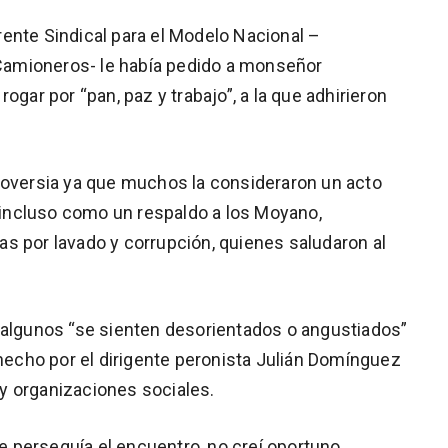
ente Sindical para el Modelo Nacional –
amioneros- le había pedido a monseñor
ogar por “pan, paz y trabajo”, a la que adhirieron
roversia ya que muchos la consideraron un acto
e incluso como un respaldo a los Moyano,
s por lavado y corrupción, quienes saludaron al
 algunos “se sienten desorientados o angustiados”
 hecho por el dirigente peronista Julián Domínguez
y organizaciones sociales.
ue perseguía el encuentro, no creí oportuno