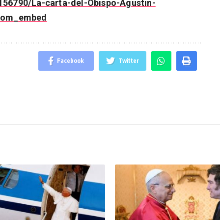
156790/La-carta-del-Obispo-Agustin-
from_embed
Facebook
Twitter