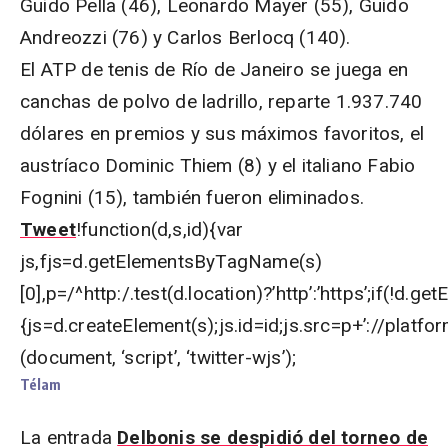
Guido Pella (46), Leonardo Mayer (55), Guido
Andreozzi (76) y Carlos Berlocq (140).
El ATP de tenis de Río de Janeiro se juega en
canchas de polvo de ladrillo, reparte 1.937.740
dólares en premios y sus máximos favoritos, el
austríaco Dominic Thiem (8) y el italiano Fabio
Fognini (15), también fueron eliminados.
Tweet
!function(d,s,id){var
js,fjs=d.getElementsByTagName(s)
[0],p=/^http:/.test(d.location)?’http’:’https’;if(!d.ge
{js=d.createElement(s);js.id=id;js.src=p+’://platfor
(document, ‘script’, ‘twitter-wjs’);
Télam
La entrada
Delbonis se despidió del torneo de