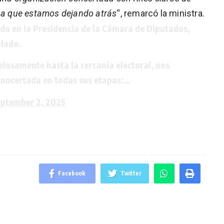
ina que estamos dejando atrás
“, remarcó la ministra.
do en la Presidencia de la Cámara de Diputados,
olado.
osamente hasta la cercanía electoral, nos
concertada en todas sus etapas:…
ptember 2, 2025
Facebook
Twitter