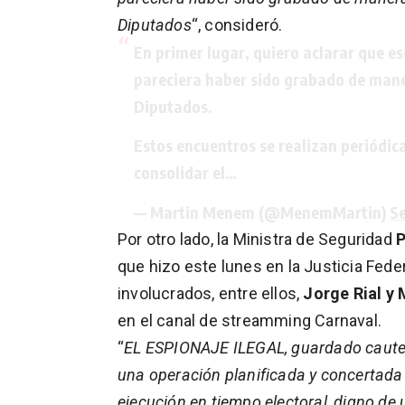
Diputados
“, consideró.
En primer lugar, quiero aclarar que es
pareciera haber sido grabado de maner
Diputados.
Estos encuentros se realizan periódic
consolidar el…
— Martin Menem (@MenemMartin)
S
Por otro lado, la Ministra de Seguridad
P
que hizo este lunes en la Justicia Feder
involucrados, entre ellos,
Jorge Rial y
en el canal de streamming Carnaval.
“
EL ESPIONAJE ILEGAL, guardado cautel
una operación planificada y concertada
ejecución en tiempo electoral, digno de