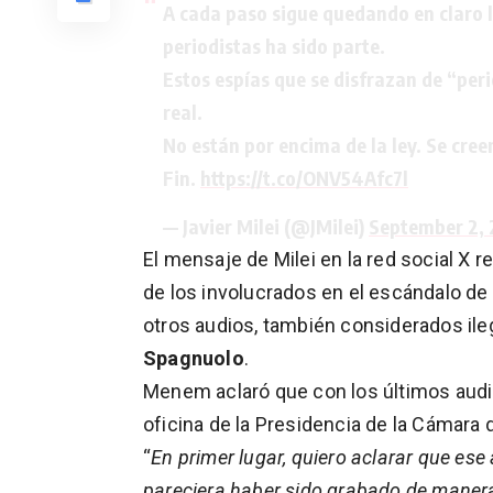
A cada paso sigue quedando en claro l
periodistas ha sido parte.
Estos espías que se disfrazan de “per
real.
No están por encima de la ley. Se cree
Fin.
https://t.co/ONV54Afc7l
— Javier Milei (@JMilei)
September 2,
El mensaje de Milei en la red social X 
de los involucrados en el escándalo de
otros audios, también considerados ileg
Spagnuolo
.
Menem aclaró que con los últimos audi
oficina de la Presidencia de la Cámara 
“
En primer lugar, quiero aclarar que ese 
pareciera haber sido grabado de manera 