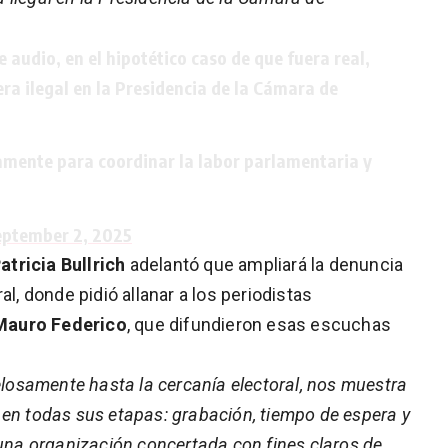
e audio, en el hipotético caso de que fuera real,
a ilegal en la Presidencia de la Cámara de
amente para coordinar la labor parlamentaria y
eptember 2, 2025
atricia Bullrich
adelantó que ampliará la denuncia
al, donde pidió allanar a los periodistas
 Mauro Federico
, que difundieron esas escuchas
osamente hasta la cercanía electoral, nos muestra
 en todas sus etapas: grabación, tiempo de espera y
 una organización concertada con fines claros de