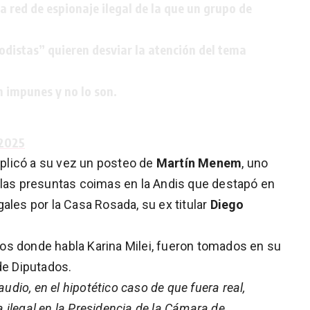
a red de espionaje ilegal de la que un grupo de
iodistas” quieren desviar la atención del tema
n impunes y no lo son.
 2025
replicó a su vez un posteo de
Martín Menem
, uno
 las presuntas coimas en la Andis que destapó en
ales por la Casa Rosada, su ex titular
Diego
os donde habla Karina Milei, fueron tomados en su
de Diputados.
audio, en el hipotético caso de que fuera real,
ilegal en la Presidencia de la Cámara de