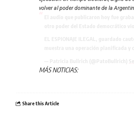
volver al poder dominante de la Argent
El audio que publicaron hoy fue graba
otro poder del Estado democrático vi
EL ESPIONAJE ILEGAL, guardado cautel
muestra una operación planificada y 
— Patricia Bullrich (@PatoBullrich)
Se
MÁS NOTICIAS:
Share this Article