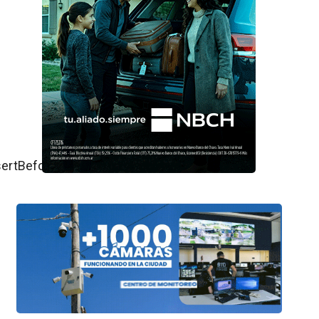
ertBefore(js,fjs);}}