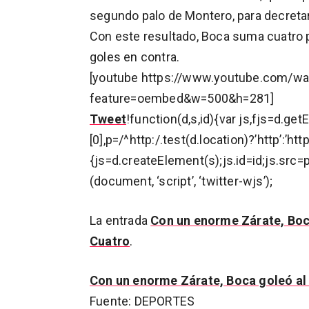
segundo palo de Montero, para decretar
Con este resultado, Boca suma cuatro p
goles en contra.
[youtube https://www.youtube.com/w
feature=oembed&w=500&h=281]
Tweet
!function(d,s,id){var js,fjs=d.
[0],p=/^http:/.test(d.location)?’http’:’ht
{js=d.createElement(s);js.id=id;js.src=p
(document, ‘script’, ‘twitter-wjs’);
La entrada
Con un enorme Zárate, Boc
Cuatro
.
Con un enorme Zárate, Boca goleó al
Fuente: DEPORTES