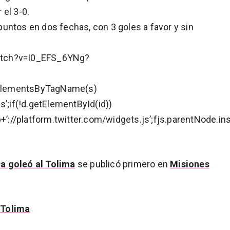
 el 3-0.
untos en dos fechas, con 3 goles a favor y sin
atch?v=I0_EFS_6YNg?
getElementsByTagName(s)
tps’;if(!d.getElementById(id))
+’://platform.twitter.com/widgets.js’;fjs.parentNode.ins
a goleó al Tolima
se publicó primero en
Misiones
 Tolima