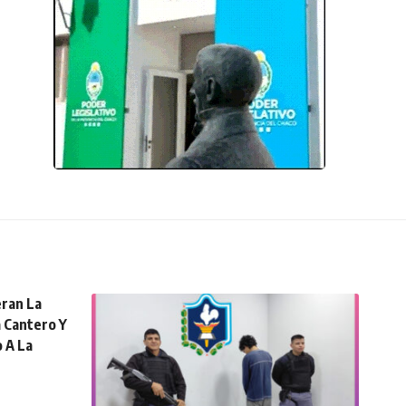
eran La
a Cantero Y
 A La