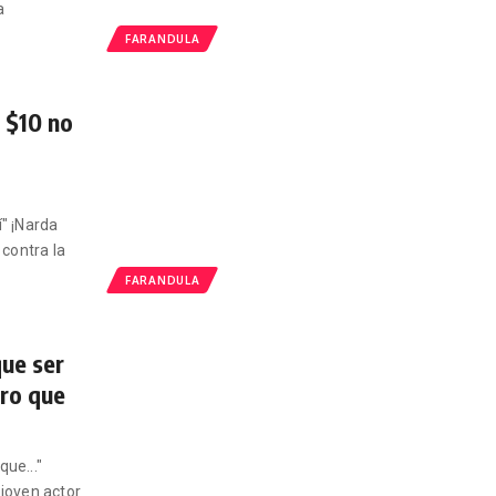
a
FARANDULA
 $10 no
" ¡Narda
 contra la
FARANDULA
que ser
ero que
que..."
 joven actor