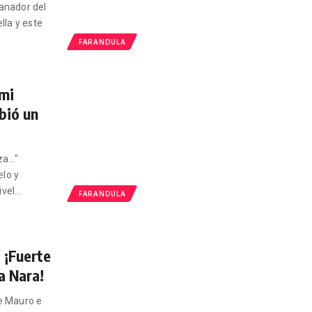
ganador del
ella y este
FARANDULA
 mi
bió un
..."
elo y
ivel
…
FARANDULA
 ¡Fuerte
a Nara!
re Mauro e