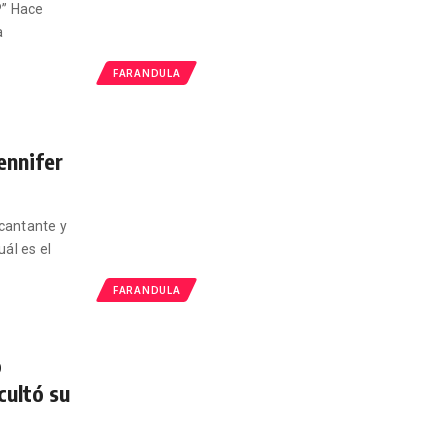
P” Hace
a
FARANDULA
ennifer
cantante y
ál es el
FARANDULA
o
cultó su