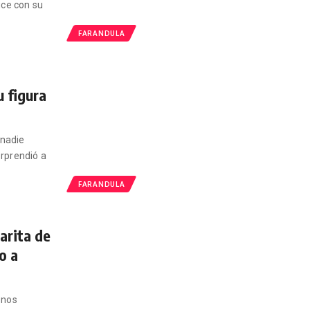
uce con su
FARANDULA
u figura
 nadie
orprendió a
FARANDULA
carita de
o a
e nos