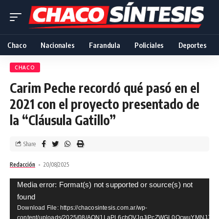
Chaco
Nacionales
Farandula
Policiales
Deportes
CHACO
Carim Peche recordó qué pasó en el
2021 con el proyecto presentado de
la “Cláusula Gatillo”
Share
Redacción
20/08/2025
Video
Media error: Format(s) not supported or source(s) not
found
Player
Download File: https://chacosintesis.com.ar/wp-
content/uploads/2025/08/AQN1LaPL6chQVJqJiPcZWGL0OcwuYMNJJ1R