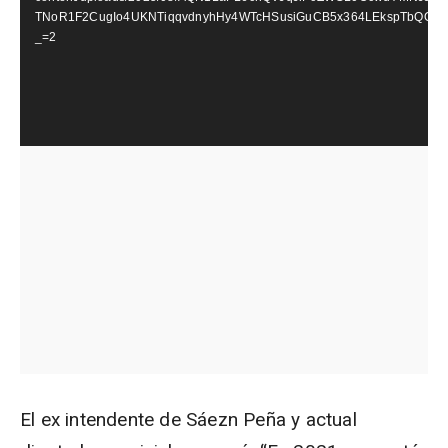
TNoR1F2CugIo4UKNTiqqvdnyhHy4WTcHSusiGuCB5x364LEkspTbQOmP
_=2
El ex intendente de Sáezn Peña y actual