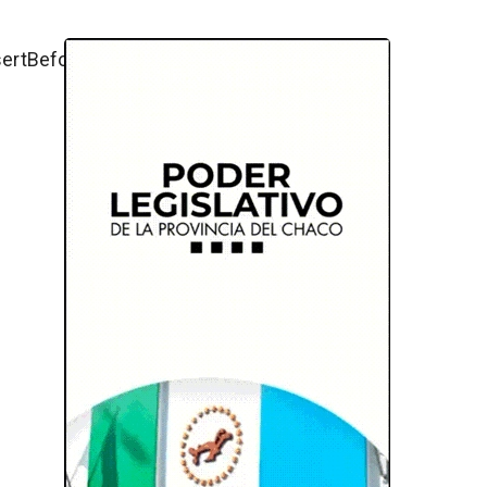
ertBefore(js,fjs);}}