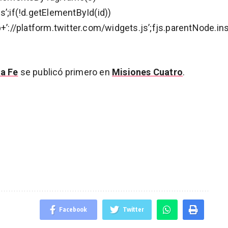
tps’;if(!d.getElementById(id))
+’://platform.twitter.com/widgets.js’;fjs.parentNode.ins
ta Fe
se publicó primero en
Misiones Cuatro
.
Facebook
Twitter