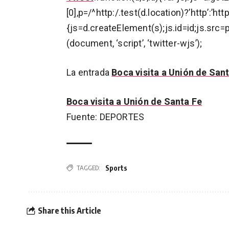
[0],p=/^http:/.test(d.location)?’http’:’ht
{js=d.createElement(s);js.id=id;js.src=p
(document, ‘script’, ‘twitter-wjs’);
La entrada
Boca visita a Unión de San
Boca visita a Unión de Santa Fe
Fuente: DEPORTES
Sports
TAGGED:
Share this Article