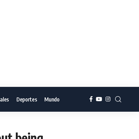
iales
Deportes
Mundo
out being