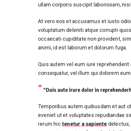
ullam corporis suscipit laboriosam, nis
At vero eos et accusamus et iusto odio
voluptatum deleniti atque corrupti quo
occaecati cupiditate non provident, simi
animi, id est laborum et dolorum fuga.
Quis autem vel eum iure reprehenderit q
consequatur, vel illum qui dolorem eum 
“Duis aute irure dolor in reprehenderit
Temporibus autem quibusdam et aut off
eveniet ut et voluptates repudiandae s
rerum hic
tenetur a sapiente
delectus, 