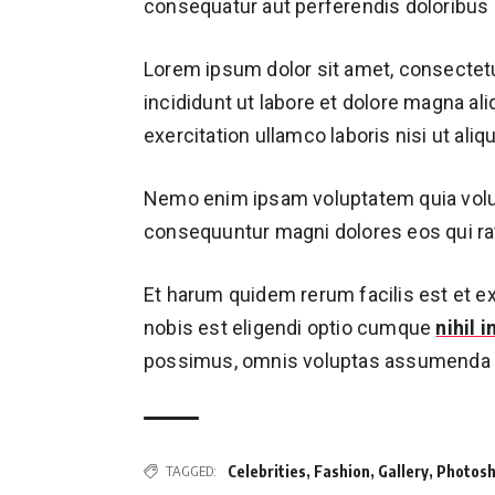
consequatur aut perferendis doloribus a
Lorem ipsum dolor sit amet, consectetu
incididunt ut labore et dolore magna al
exercitation ullamco laboris nisi ut a
Nemo enim ipsam voluptatem quia volupt
consequuntur magni dolores eos qui ra
Et harum quidem rerum facilis est et e
nobis est eligendi optio cumque
nihil 
possimus, omnis voluptas assumenda e
Celebrities
,
Fashion
,
Gallery
,
Photos
TAGGED: