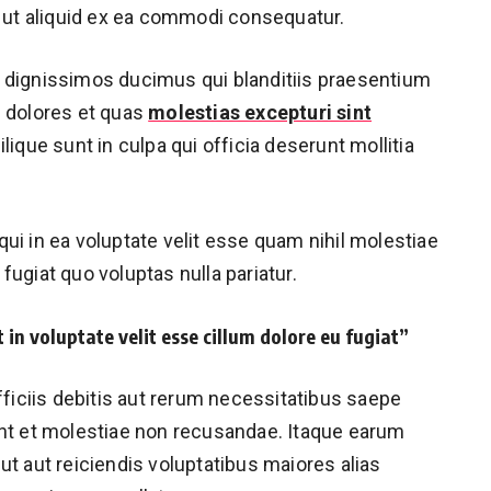
i ut aliquid ex ea commodi consequatur.
 dignissimos ducimus qui blanditiis praesentium
s dolores et quas
molestias excepturi sint
lique sunt in culpa qui officia deserunt mollitia
ui in ea voluptate velit esse quam nihil molestiae
fugiat quo voluptas nulla pariatur.
 in voluptate velit esse cillum dolore eu fugiat”
iciis debitis aut rerum necessitatibus saepe
int et molestiae non recusandae. Itaque earum
ut aut reiciendis voluptatibus maiores alias