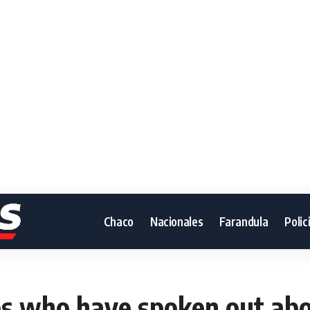
Chaco
Nacionales
Farandula
Polic
ies who have spoken out ab