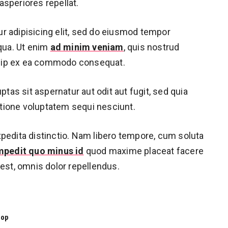
speriores repellat.
r adipisicing elit, sed do eiusmod tempor
iqua. Ut enim
ad minim veniam
, quis nostrud
liquip ex ea commodo consequat.
as sit aspernatur aut odit aut fugit, sed quia
tione voluptatem sequi nesciunt.
xpedita distinctio. Nam libero tempore, cum soluta
impedit quo minus id
quod maxime placeat facere
st, omnis dolor repellendus.
hop